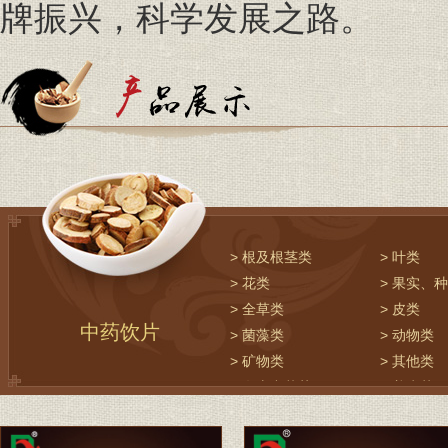
牌振兴，科学发展之路。
> 根及根茎类
> 叶类
> 花类
> 果实、
> 全草类
> 皮类
中药饮片
> 菌藻类
> 动物类
> 矿物类
> 其他类
> 名贵中草药
> 养生茶饮
> 调味香料