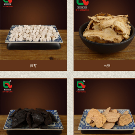
茯苓
当归